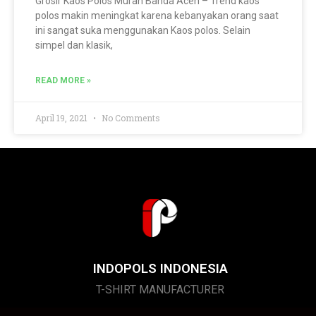
Grosir Kaos Polos Murah Banda Aceh – Trend kaos
polos makin meningkat karena kebanyakan orang saat
ini sangat suka menggunakan Kaos polos. Selain
simpel dan klasik,
READ MORE »
April 19, 2021
No Comments
INDOPOLS INDONESIA
T-SHIRT MANUFACTURER