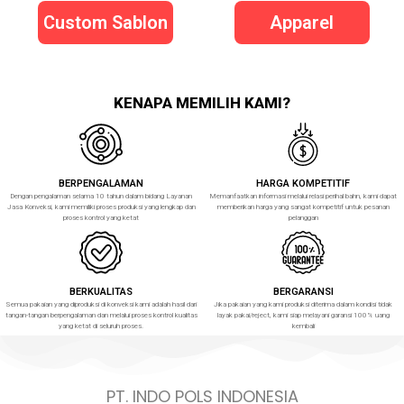
Custom Sablon
Apparel
KENAPA MEMILIH KAMI?
BERPENGALAMAN
HARGA KOMPETITIF
Dengan pengalaman selama 10 tahun dalam bidang Layanan
Memanfaatkan informasi melalui relasi perihal bahn, kami dapat
Jasa Konveksi, kami memiliki proses produksi yang lengkap dan
memberikan harga yang sangat kompetitif untuk pesanan
proses kontrol yang ketat
pelanggan
BERKUALITAS
BERGARANSI
Semua pakaian yang diproduksi di konveksi kami adalah hasil dari
Jika pakaian yang kami produksi diterima dalam kondisi tidak
tangan-tangan berpengalaman dan melalui proses kontrol kualitas
layak pakai/reject, kami siap melayani garansi 100% uang
yang ketat di seluruh proses.
kembali
PT. INDO POLS INDONESIA