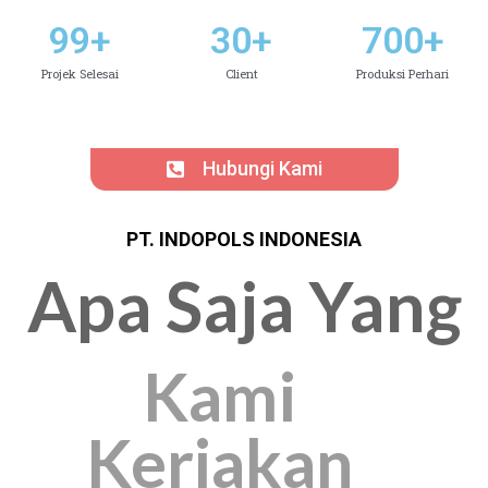
99
+
30
+
700
+
Projek Selesai
Client
Produksi Perhari
Hubungi Kami
PT. INDOPOLS INDONESIA
Apa Saja Yang
Kami
Kerjakan