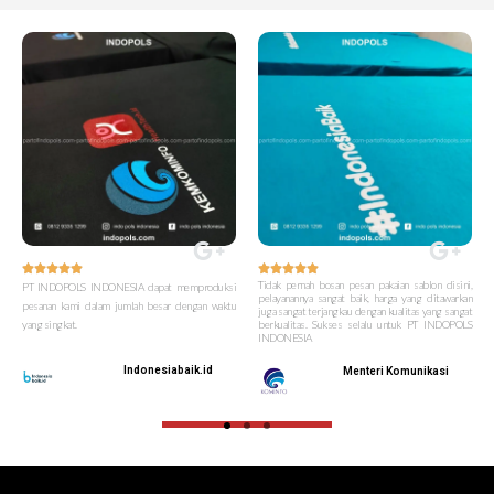










Tidak pernah bosan pesan pakaian sablon disini,
PT INDOPOLS INDONESIA dapat memproduksi
pelayanannya sangat baik, harga yang ditawarkan
pesanan kami dalam jumlah besar dengan waktu
juga sangat terjangkau dengan kualitas yang sangat
yang singkat.
berkualitas. Sukses selalu untuk PT INDOPOLS
INDONESIA
Indonesiabaik.id
Menteri Komunikasi