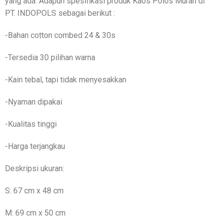
yang ada. Adapun spesifikasi produk Kaos Polos Murah di
PT. INDOPOLS sebagai berikut :
-Bahan cotton combed 24 & 30s
-Tersedia 30 pilihan warna
-Kain tebal, tapi tidak menyesakkan
-Nyaman dipakai
-Kualitas tinggi
-Harga terjangkau
Deskripsi ukuran:
S: 67 cm x 48 cm
M: 69 cm x 50 cm