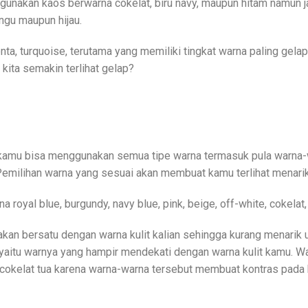
akan kaos berwarna cokelat, biru navy, maupun hitam namun janga
gu maupun hijau.
nta, turquoise, terutama yang memiliki tingkat warna paling gela
 kita semakin terlihat gelap?
g, kamu bisa menggunakan semua tipe warna termasuk pula warna
emilihan warna yang sesuai akan membuat kamu terlihat menarik 
 royal blue, burgundy, navy blue, pink, beige, off-white, cokelat, 
kan bersatu dengan warna kulit kalian sehingga kurang menarik un
aitu warnya yang hampir mendekati dengan warna kulit kamu. Wa
 cokelat tua karena warna-warna tersebut membuat kontras pada 