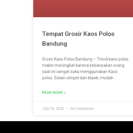
Tempat Grosir Kaos Polos
Bandung
Grosir Kaos Polos Bandung – Trend kaos polos
makin meningkat karena kebanyakan orang
saat ini sangat suka menggunakan Kaos
polos. Selain simpel dan klasik, mudah
READ MORE »
July 30, 2021
54 Comments