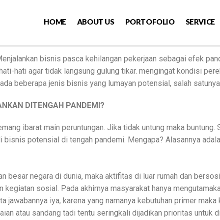
HOME
ABOUT US
PORTOFOLIO
SERVICE
enjalankan bisnis pasca kehilangan pekerjaan sebagai efek pa
hati-hati agar tidak langsung gulung tikar. mengingat kondisi 
a beberapa jenis bisnis yang lumayan potensial, salah satunya
LANKAN DITENGAH PANDEMI?
emang ibarat main peruntungan. Jika tidak untung maka buntung. S
 bisnis potensial di tengah pandemi. Mengapa? Alasannya adala
 besar negara di dunia, maka aktifitas di luar rumah dan bersosia
 kegiatan sosial. Pada akhirnya masyarakat hanya mengutamakan
a jawabannya iya, karena yang namanya kebutuhan primer maka 
an atau sandang tadi tentu seringkali dijadikan prioritas untu