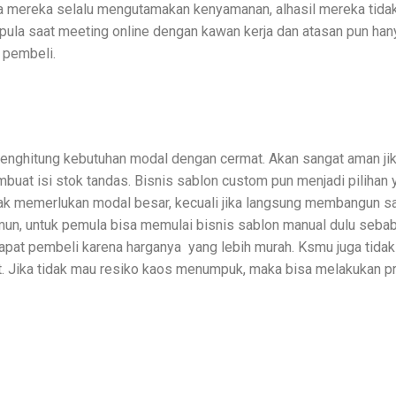
ka mereka selalu mengutamakan kenyamanan, alhasil mereka tidak
pula saat meeting online dengan kawan kerja dan atasan pun han
 pembeli.
 menghitung kebutuhan modal dengan cermat. Akan sangat aman j
mbuat isi stok tandas. Bisnis sablon custom pun menjadi pilihan 
dak memerlukan modal besar, kecuali jika langsung membangun s
mun, untuk pemula bisa memulai bisnis sablon manual dulu sebab
pat pembeli karena harganya yang lebih murah. Ksmu juga tidak
t. Jika tidak mau resiko kaos menumpuk, maka bisa melakukan p