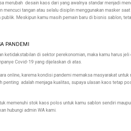
sa merubah desain kaos dari yang awalnya standar menjadi m
 mencuci tangan atau selalu disiplin menggunakan masker saat k
h publik. Meskipun kamu masih pemain baru di bisnis sablon, tet
SA PANDEMI
ketidakstabilan di sektor perekonomian, maka kamu harus jeli 
panye Covid-19 yang dijelaskan di atas.
cara online, karema kondisi pandemi memaksa masyarakat untuk
h penting adalah menjaga kualitas, supaya ulasan kaos tetap po
tuk memenuhi stok kaos polos untuk kamu sablon sendiri maupu
hkan hubungi admin WA kami.