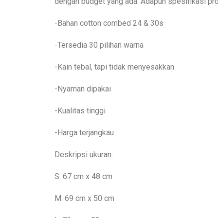
dengan budget yang ada. Adapun spesifikasi pr
-Bahan cotton combed 24 & 30s
-Tersedia 30 pilihan warna
-Kain tebal, tapi tidak menyesakkan
-Nyaman dipakai
-Kualitas tinggi
-Harga terjangkau
Deskripsi ukuran:
S: 67 cm x 48 cm
M: 69 cm x 50 cm