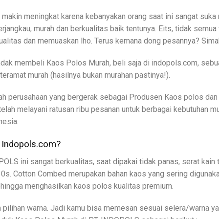
 makin meningkat karena kebanyakan orang saat ini sangat suka
terjangkau, murah dan berkualitas baik tentunya. Eits, tidak se
kualitas dan memuaskan lho. Terus kemana dong pesannya? Sima
dak membeli Kaos Polos Murah, beli saja di indopols.com, seb
teramat murah (hasilnya bukan murahan pastinya!).
 perusahaan yang bergerak sebagai Produsen Kaos polos dan p
ah melayani ratusan ribu pesanan untuk berbagai kebutuhan mulai
nesia.
 Indopols.com?
OLS ini sangat berkualitas, saat dipakai tidak panas, serat kai
. Cotton Combed merupakan bahan kaos yang sering digunakan
ehingga menghasilkan kaos polos kualitas premium.
m pilihan warna. Jadi kamu bisa memesan sesuai selera/warna ya