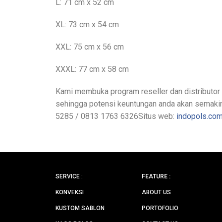
L: 71 cm x 52 cm
XL: 73 cm x 54 cm
XXL: 75 cm x 56 cm
XXXL: 77 cm x 58 cm
Kami membuka program reseller dan distributor 
sehingga potensi keuntungan anda akan semakin 
5285 / 0813 1763 6326Situs web:
indopols.co
SERVICE :
FEATURE :
KONVEKSI
ABOUT US
KUSTOM SABLON
PORTOFOLIO