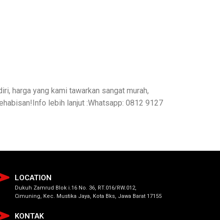
ri, harga yang kami tawarkan sangat murah,
habisan!Info lebih lanjut :Whatsapp: 0812 9127
LOCATION
Dukuh Zamrud Blok i.16 No. 36, RT.016/RW.012,
Cimuning, Kec. Mustika Jaya, Kota Bks, Jawa Barat 17155
KONTAK