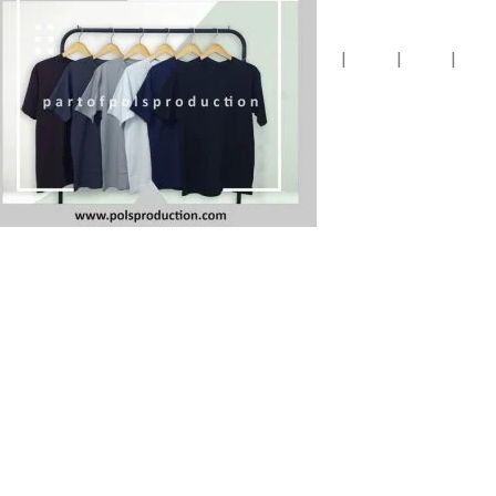
|
|
|