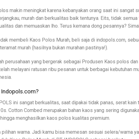
los makin meningkat karena kebanyakan orang saat ini sangat 
terjangkau, murah dan berkualitas baik tentunya. Eits, tidak se
kualitas dan memuaskan lho. Terus kemana dong pesannya? Sima
dak membeli Kaos Polos Murah, beli saja di indopols.com, seb
teramat murah (hasilnya bukan murahan pastinya!).
 perusahaan yang bergerak sebagai Produsen Kaos polos dan p
ah melayani ratusan ribu pesanan untuk berbagai kebutuhan mulai
nesia.
 Indopols.com?
OLS ini sangat berkualitas, saat dipakai tidak panas, serat kai
. Cotton Combed merupakan bahan kaos yang sering digunakan
ehingga menghasilkan kaos polos kualitas premium.
m pilihan warna. Jadi kamu bisa memesan sesuai selera/warna ya