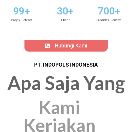
99
+
30
+
700
+
Projek Selesai
Client
Produksi Perhari
Hubungi Kami
PT. INDOPOLS INDONESIA
Apa Saja Yang
Kami
Kerjakan