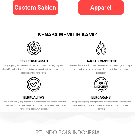
Custom Sablon
Apparel
KENAPA MEMILIH KAMI?
BERPENGALAMAN
HARGA KOMPETITIF
Dengan pengalaman selama 10 tahun dalam bidang Layanan
Memanfaatkan informasi melalui relasi perihal bahn, kami dapat
Jasa Konveksi, kami memiliki proses produksi yang lengkap dan
memberikan harga yang sangat kompetitif untuk pesanan
proses kontrol yang ketat
pelanggan
BERKUALITAS
BERGARANSI
Semua pakaian yang diproduksi di konveksi kami adalah hasil dari
Jika pakaian yang kami produksi diterima dalam kondisi tidak
tangan-tangan berpengalaman dan melalui proses kontrol kualitas
layak pakai/reject, kami siap melayani garansi 100% uang
yang ketat di seluruh proses.
kembali
PT. INDO POLS INDONESIA