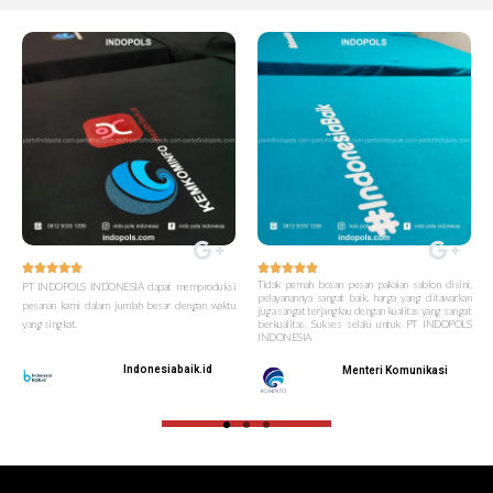










Tidak pernah bosan pesan pakaian sablon disini,
PT INDOPOLS INDONESIA dapat memproduksi
pelayanannya sangat baik, harga yang ditawarkan
pesanan kami dalam jumlah besar dengan waktu
juga sangat terjangkau dengan kualitas yang sangat
yang singkat.
berkualitas. Sukses selalu untuk PT INDOPOLS
INDONESIA
Indonesiabaik.id
Menteri Komunikasi