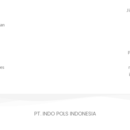
J
kan
P
ses
PT. INDO POLS INDONESIA