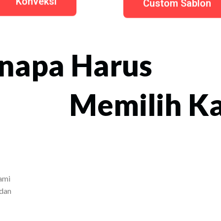
Konveksi
Custom Sablon
napa Harus
Memilih K
ami
 dan