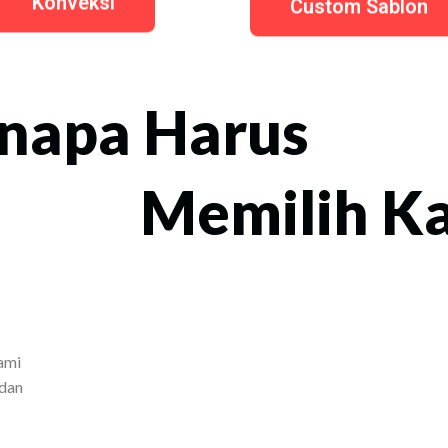
Konveksi
Custom Sablon
napa Harus
Memilih K
ami
 dan