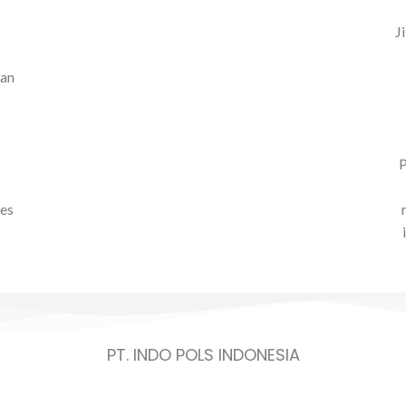
J
kan
P
ses
PT. INDO POLS INDONESIA