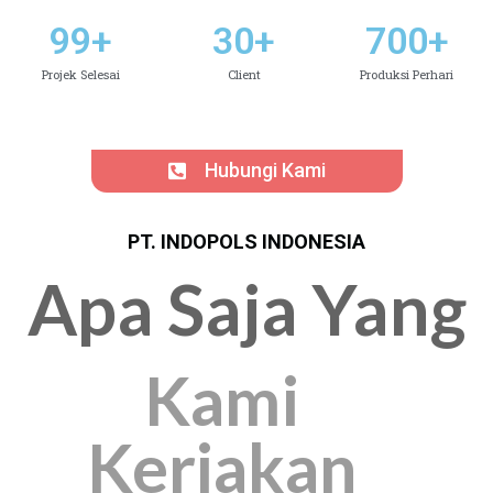
99
+
30
+
700
+
Projek Selesai
Client
Produksi Perhari
Hubungi Kami
PT. INDOPOLS INDONESIA
Apa Saja Yang
Kami
Kerjakan