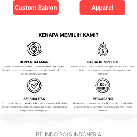
Custom Sablon
Apparel
KENAPA MEMILIH KAMI?
BERPENGALAMAN
HARGA KOMPETITIF
Dengan pengalaman selama 10 tahun dalam bidang Layanan
Memanfaatkan informasi melalui relasi perihal bahn, kami dapat
Jasa Konveksi, kami memiliki proses produksi yang lengkap dan
memberikan harga yang sangat kompetitif untuk pesanan
proses kontrol yang ketat
pelanggan
BERKUALITAS
BERGARANSI
Semua pakaian yang diproduksi di konveksi kami adalah hasil dari
Jika pakaian yang kami produksi diterima dalam kondisi tidak
tangan-tangan berpengalaman dan melalui proses kontrol kualitas
layak pakai/reject, kami siap melayani garansi 100% uang
yang ketat di seluruh proses.
kembali
PT. INDO POLS INDONESIA