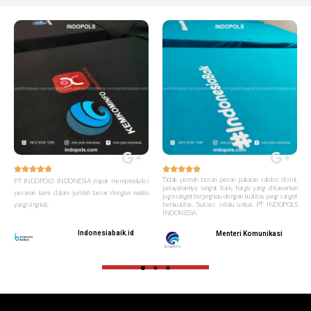










Tidak pernah bosan pesan pakaian sablon disini,
PT INDOPOLS INDONESIA dapat memproduksi
pelayanannya sangat baik, harga yang ditawarkan
pesanan kami dalam jumlah besar dengan waktu
juga sangat terjangkau dengan kualitas yang sangat
yang singkat.
berkualitas. Sukses selalu untuk PT INDOPOLS
INDONESIA
Indonesiabaik.id
Menteri Komunikasi