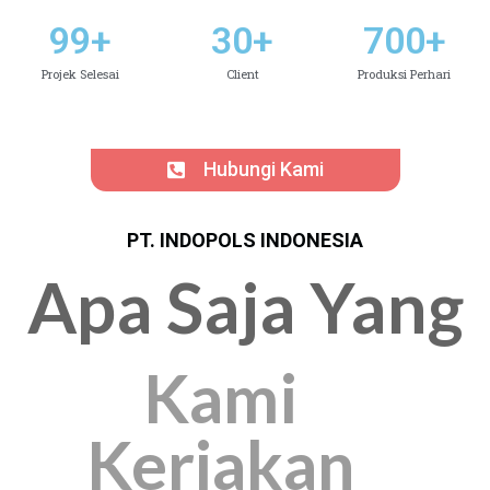
99
+
30
+
700
+
Projek Selesai
Client
Produksi Perhari
Hubungi Kami
PT. INDOPOLS INDONESIA
Apa Saja Yang
Kami
Kerjakan