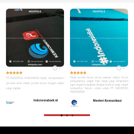










Tidak pernah bosan pesan pakaian sablon disini,
PT INDOPOLS INDONESIA dapat memproduksi
pelayanannya sangat baik, harga yang ditawarkan
pesanan kami dalam jumlah besar dengan waktu
juga sangat terjangkau dengan kualitas yang sangat
yang singkat.
berkualitas. Sukses selalu untuk PT INDOPOLS
INDONESIA
Indonesiabaik.id
Menteri Komunikasi