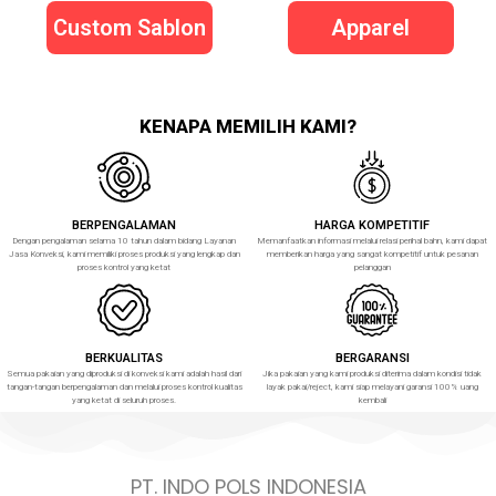
Custom Sablon
Apparel
KENAPA MEMILIH KAMI?
BERPENGALAMAN
HARGA KOMPETITIF
Dengan pengalaman selama 10 tahun dalam bidang Layanan
Memanfaatkan informasi melalui relasi perihal bahn, kami dapat
Jasa Konveksi, kami memiliki proses produksi yang lengkap dan
memberikan harga yang sangat kompetitif untuk pesanan
proses kontrol yang ketat
pelanggan
BERKUALITAS
BERGARANSI
Semua pakaian yang diproduksi di konveksi kami adalah hasil dari
Jika pakaian yang kami produksi diterima dalam kondisi tidak
tangan-tangan berpengalaman dan melalui proses kontrol kualitas
layak pakai/reject, kami siap melayani garansi 100% uang
yang ketat di seluruh proses.
kembali
PT. INDO POLS INDONESIA