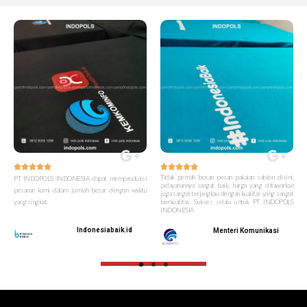










Tidak pernah bosan pesan pakaian sablon disini,
PT INDOPOLS INDONESIA dapat memproduksi
pelayanannya sangat baik, harga yang ditawarkan
pesanan kami dalam jumlah besar dengan waktu
juga sangat terjangkau dengan kualitas yang sangat
yang singkat.
berkualitas. Sukses selalu untuk PT INDOPOLS
INDONESIA
Indonesiabaik.id
Menteri Komunikasi