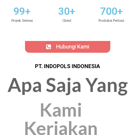
99
+
30
+
700
+
Projek Selesai
Client
Produksi Perhari
Hubungi Kami
PT. INDOPOLS INDONESIA
Apa Saja Yang
Kami
Kerjakan