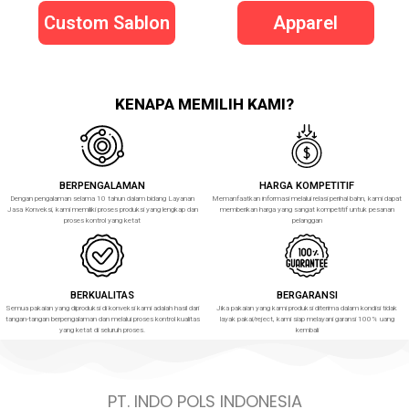
Custom Sablon
Apparel
KENAPA MEMILIH KAMI?
BERPENGALAMAN
HARGA KOMPETITIF
Dengan pengalaman selama 10 tahun dalam bidang Layanan
Memanfaatkan informasi melalui relasi perihal bahn, kami dapat
Jasa Konveksi, kami memiliki proses produksi yang lengkap dan
memberikan harga yang sangat kompetitif untuk pesanan
proses kontrol yang ketat
pelanggan
BERKUALITAS
BERGARANSI
Semua pakaian yang diproduksi di konveksi kami adalah hasil dari
Jika pakaian yang kami produksi diterima dalam kondisi tidak
tangan-tangan berpengalaman dan melalui proses kontrol kualitas
layak pakai/reject, kami siap melayani garansi 100% uang
yang ketat di seluruh proses.
kembali
PT. INDO POLS INDONESIA