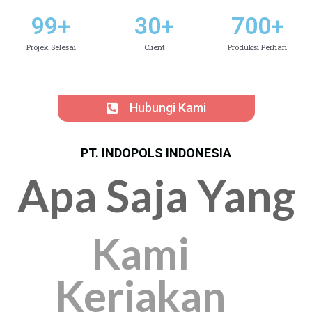
99
+
30
+
700
+
Projek Selesai
Client
Produksi Perhari
Hubungi Kami
PT. INDOPOLS INDONESIA
Apa Saja Yang
Kami
Kerjakan