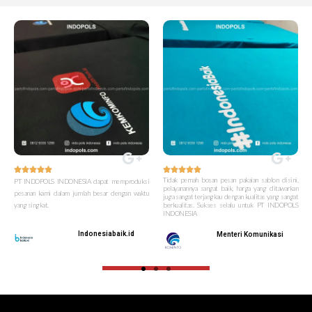










Tidak pernah bosan pesan pakaian sablon disini,
PT INDOPOLS INDONESIA dapat memproduksi
pelayanannya sangat baik, harga yang ditawarkan
pesanan kami dalam jumlah besar dengan waktu
juga sangat terjangkau dengan kualitas yang sangat
yang singkat.
berkualitas. Sukses selalu untuk PT INDOPOLS
INDONESIA
Indonesiabaik.id
Menteri Komunikasi