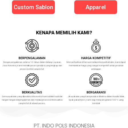
Custom Sablon
Apparel
KENAPA MEMILIH KAMI?
BERPENGALAMAN
HARGA KOMPETITIF
Dengan pengalaman selama 10 tahun dalam bidang Layanan
Memanfaatkan informasi melalui relasi perihal bahn, kami dapat
Jasa Konveksi, kami memiliki proses produksi yang lengkap dan
memberikan harga yang sangat kompetitif untuk pesanan
proses kontrol yang ketat
pelanggan
BERKUALITAS
BERGARANSI
Semua pakaian yang diproduksi di konveksi kami adalah hasil dari
Jika pakaian yang kami produksi diterima dalam kondisi tidak
tangan-tangan berpengalaman dan melalui proses kontrol kualitas
layak pakai/reject, kami siap melayani garansi 100% uang
yang ketat di seluruh proses.
kembali
PT. INDO POLS INDONESIA