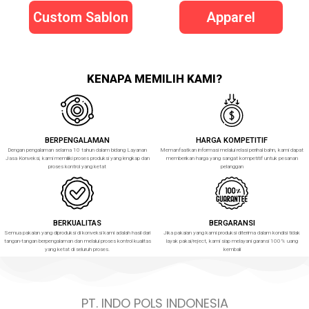
Custom Sablon
Apparel
KENAPA MEMILIH KAMI?
BERPENGALAMAN
HARGA KOMPETITIF
Dengan pengalaman selama 10 tahun dalam bidang Layanan
Memanfaatkan informasi melalui relasi perihal bahn, kami dapat
Jasa Konveksi, kami memiliki proses produksi yang lengkap dan
memberikan harga yang sangat kompetitif untuk pesanan
proses kontrol yang ketat
pelanggan
BERKUALITAS
BERGARANSI
Semua pakaian yang diproduksi di konveksi kami adalah hasil dari
Jika pakaian yang kami produksi diterima dalam kondisi tidak
tangan-tangan berpengalaman dan melalui proses kontrol kualitas
layak pakai/reject, kami siap melayani garansi 100% uang
yang ketat di seluruh proses.
kembali
PT. INDO POLS INDONESIA