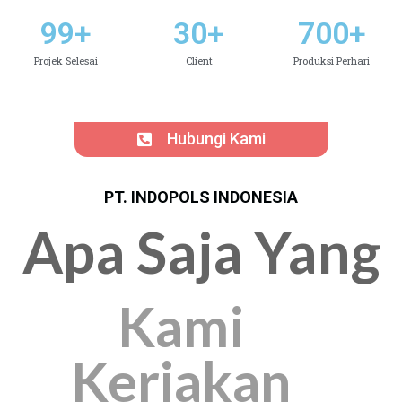
99
+
30
+
700
+
Projek Selesai
Client
Produksi Perhari
Hubungi Kami
PT. INDOPOLS INDONESIA
Apa Saja Yang
Kami
Kerjakan