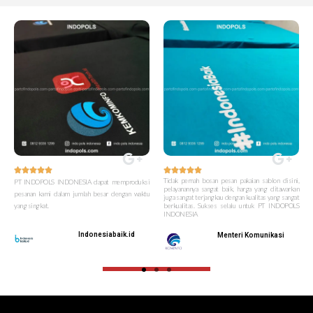










Tidak pernah bosan pesan pakaian sablon disini,
PT INDOPOLS INDONESIA dapat memproduksi
pelayanannya sangat baik, harga yang ditawarkan
pesanan kami dalam jumlah besar dengan waktu
juga sangat terjangkau dengan kualitas yang sangat
yang singkat.
berkualitas. Sukses selalu untuk PT INDOPOLS
INDONESIA
Indonesiabaik.id
Menteri Komunikasi