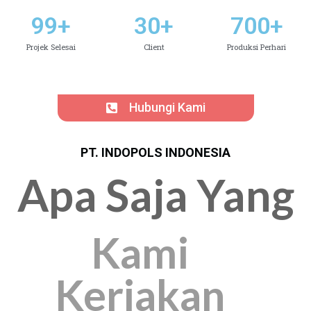
99
+
30
+
700
+
Projek Selesai
Client
Produksi Perhari
Hubungi Kami
PT. INDOPOLS INDONESIA
Apa Saja Yang
Kami
Kerjakan