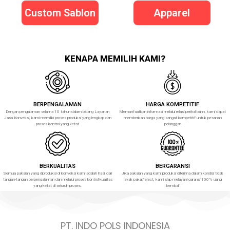
Custom Sablon
Apparel
KENAPA MEMILIH KAMI?
BERPENGALAMAN
HARGA KOMPETITIF
Dengan pengalaman selama 10 tahun dalam bidang Layanan
Memanfaatkan informasi melalui relasi perihal bahn, kami dapat
Jasa Konveksi, kami memiliki proses produksi yang lengkap dan
memberikan harga yang sangat kompetitif untuk pesanan
proses kontrol yang ketat
pelanggan
BERKUALITAS
BERGARANSI
Semua pakaian yang diproduksi di konveksi kami adalah hasil dari
Jika pakaian yang kami produksi diterima dalam kondisi tidak
tangan-tangan berpengalaman dan melalui proses kontrol kualitas
layak pakai/reject, kami siap melayani garansi 100% uang
yang ketat di seluruh proses.
kembali
PT. INDO POLS INDONESIA