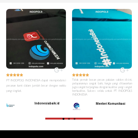










Tidak pernah bosan pesan pakaian sablon disini,
PT INDOPOLS INDONESIA dapat memproduksi
pelayanannya sangat baik, harga yang ditawarkan
pesanan kami dalam jumlah besar dengan waktu
juga sangat terjangkau dengan kualitas yang sangat
yang singkat.
berkualitas. Sukses selalu untuk PT INDOPOLS
INDONESIA
Indonesiabaik.id
Menteri Komunikasi