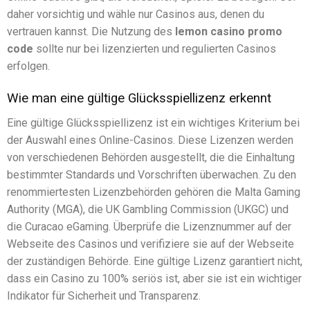
daher vorsichtig und wähle nur Casinos aus, denen du
vertrauen kannst. Die Nutzung des
lemon casino promo
code
sollte nur bei lizenzierten und regulierten Casinos
erfolgen.
Wie man eine gültige Glücksspiellizenz erkennt
Eine gültige Glücksspiellizenz ist ein wichtiges Kriterium bei
der Auswahl eines Online-Casinos. Diese Lizenzen werden
von verschiedenen Behörden ausgestellt, die die Einhaltung
bestimmter Standards und Vorschriften überwachen. Zu den
renommiertesten Lizenzbehörden gehören die Malta Gaming
Authority (MGA), die UK Gambling Commission (UKGC) und
die Curacao eGaming. Überprüfe die Lizenznummer auf der
Webseite des Casinos und verifiziere sie auf der Webseite
der zuständigen Behörde. Eine gültige Lizenz garantiert nicht,
dass ein Casino zu 100% seriös ist, aber sie ist ein wichtiger
Indikator für Sicherheit und Transparenz.