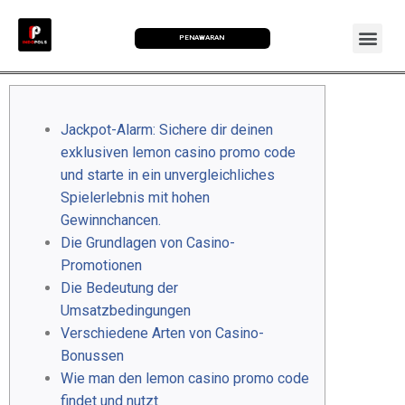
PENAWARAN
Jackpot-Alarm: Sichere dir deinen
exklusiven lemon casino promo code
und starte in ein unvergleichliches
Spielerlebnis mit hohen
Gewinnchancen.
Die Grundlagen von Casino-
Promotionen
Die Bedeutung der
Umsatzbedingungen
Verschiedene Arten von Casino-
Bonussen
Wie man den lemon casino promo code
findet und nutzt