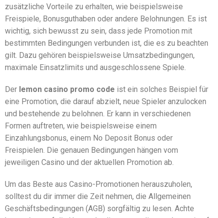
zusätzliche Vorteile zu erhalten, wie beispielsweise
Freispiele, Bonusguthaben oder andere Belohnungen. Es ist
wichtig, sich bewusst zu sein, dass jede Promotion mit
bestimmten Bedingungen verbunden ist, die es zu beachten
gilt. Dazu gehören beispielsweise Umsatzbedingungen,
maximale Einsatzlimits und ausgeschlossene Spiele.
Der
lemon casino promo code
ist ein solches Beispiel für
eine Promotion, die darauf abzielt, neue Spieler anzulocken
und bestehende zu belohnen. Er kann in verschiedenen
Formen auftreten, wie beispielsweise einem
Einzahlungsbonus, einem No Deposit Bonus oder
Freispielen. Die genauen Bedingungen hängen vom
jeweiligen Casino und der aktuellen Promotion ab.
Um das Beste aus Casino-Promotionen herauszuholen,
solltest du dir immer die Zeit nehmen, die Allgemeinen
Geschäftsbedingungen (AGB) sorgfältig zu lesen. Achte