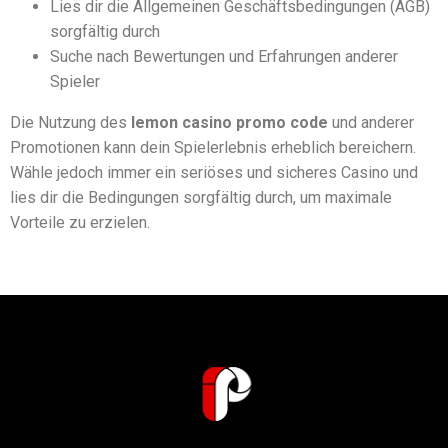
Lies dir die Allgemeinen Geschäftsbedingungen (AGB)
sorgfältig durch
Suche nach Bewertungen und Erfahrungen anderer
Spieler
Die Nutzung des
lemon casino promo code
und anderer
Promotionen kann dein Spielerlebnis erheblich bereichern.
Wähle jedoch immer ein seriöses und sicheres Casino und
lies dir die Bedingungen sorgfältig durch, um maximale
Vorteile zu erzielen.