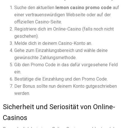
Suche den aktuellen
lemon casino promo code
auf
einer vertrauenswürdigen Webseite oder auf der
offiziellen Casino-Seite.
Registriere dich im Online-Casino (falls noch nicht
geschehen).
Melde dich in deinem Casino-Konto an.
Gehe zum Einzahlungsbereich und wähle deine
gewünschte Zahlungsmethode.
Gib den Promo Code in das dafür vorgesehene Feld
ein.
Bestätige die Einzahlung und den Promo Code.
Der Bonus sollte nun deinem Konto gutgeschrieben
werden.
Sicherheit und Seriosität von Online-
Casinos