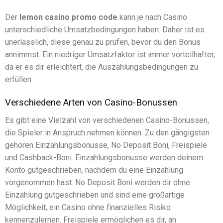
Der
lemon casino promo code
kann je nach Casino
unterschiedliche Umsatzbedingungen haben. Daher ist es
unerlässlich, diese genau zu prüfen, bevor du den Bonus
annimmst. Ein niedriger Umsatzfaktor ist immer vorteilhafter,
da er es dir erleichtert, die Auszahlungsbedingungen zu
erfüllen.
Verschiedene Arten von Casino-Bonussen
Es gibt eine Vielzahl von verschiedenen Casino-Bonussen,
die Spieler in Anspruch nehmen können. Zu den gängigsten
gehören Einzahlungsbonusse, No Deposit Boni, Freispiele
und Cashback-Boni. Einzahlungsbonusse werden deinem
Konto gutgeschrieben, nachdem du eine Einzahlung
vorgenommen hast. No Deposit Boni werden dir ohne
Einzahlung gutgeschrieben und sind eine großartige
Möglichkeit, ein Casino ohne finanzielles Risiko
kennenzulernen. Freispiele ermöglichen es dir, an