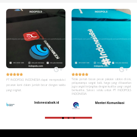










Tidak pernah bosan pesan pakaian sablon disini,
PT INDOPOLS INDONESIA dapat memproduksi
pelayanannya sangat baik, harga yang ditawarkan
pesanan kami dalam jumlah besar dengan waktu
juga sangat terjangkau dengan kualitas yang sangat
yang singkat.
berkualitas. Sukses selalu untuk PT INDOPOLS
INDONESIA
Indonesiabaik.id
Menteri Komunikasi