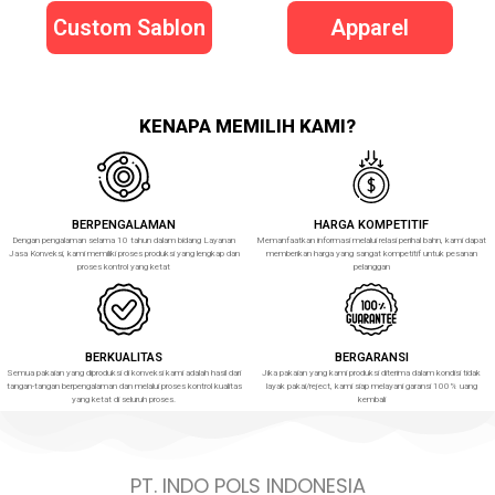
Custom Sablon
Apparel
KENAPA MEMILIH KAMI?
BERPENGALAMAN
HARGA KOMPETITIF
Dengan pengalaman selama 10 tahun dalam bidang Layanan
Memanfaatkan informasi melalui relasi perihal bahn, kami dapat
Jasa Konveksi, kami memiliki proses produksi yang lengkap dan
memberikan harga yang sangat kompetitif untuk pesanan
proses kontrol yang ketat
pelanggan
BERKUALITAS
BERGARANSI
Semua pakaian yang diproduksi di konveksi kami adalah hasil dari
Jika pakaian yang kami produksi diterima dalam kondisi tidak
tangan-tangan berpengalaman dan melalui proses kontrol kualitas
layak pakai/reject, kami siap melayani garansi 100% uang
yang ketat di seluruh proses.
kembali
PT. INDO POLS INDONESIA