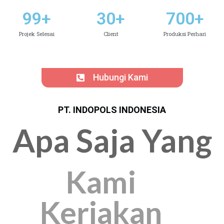
99
+
30
+
700
+
Projek Selesai
Client
Produksi Perhari
Hubungi Kami
PT. INDOPOLS INDONESIA
Apa Saja Yang
Kami
Kerjakan