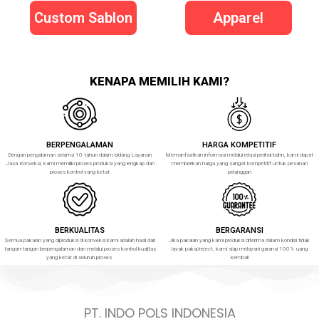
Custom Sablon
Apparel
KENAPA MEMILIH KAMI?
BERPENGALAMAN
HARGA KOMPETITIF
Dengan pengalaman selama 10 tahun dalam bidang Layanan
Memanfaatkan informasi melalui relasi perihal bahn, kami dapat
Jasa Konveksi, kami memiliki proses produksi yang lengkap dan
memberikan harga yang sangat kompetitif untuk pesanan
proses kontrol yang ketat
pelanggan
BERKUALITAS
BERGARANSI
Semua pakaian yang diproduksi di konveksi kami adalah hasil dari
Jika pakaian yang kami produksi diterima dalam kondisi tidak
tangan-tangan berpengalaman dan melalui proses kontrol kualitas
layak pakai/reject, kami siap melayani garansi 100% uang
yang ketat di seluruh proses.
kembali
PT. INDO POLS INDONESIA