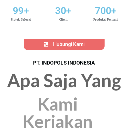
99
+
30
+
700
+
Projek Selesai
Client
Produksi Perhari
Hubungi Kami
PT. INDOPOLS INDONESIA
Apa Saja Yang
Kami
Kerjakan