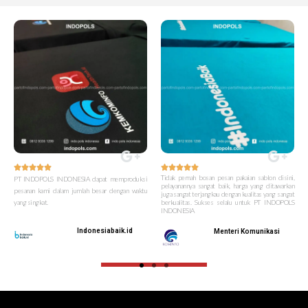










Tidak pernah bosan pesan pakaian sablon disini,
PT INDOPOLS INDONESIA dapat memproduksi
pelayanannya sangat baik, harga yang ditawarkan
pesanan kami dalam jumlah besar dengan waktu
juga sangat terjangkau dengan kualitas yang sangat
yang singkat.
berkualitas. Sukses selalu untuk PT INDOPOLS
INDONESIA
Indonesiabaik.id
Menteri Komunikasi