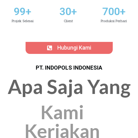
99
+
30
+
700
+
Projek Selesai
Client
Produksi Perhari
Hubungi Kami
PT. INDOPOLS INDONESIA
Apa Saja Yang
Kami
Kerjakan