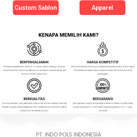
Custom Sablon
Apparel
KENAPA MEMILIH KAMI?
BERPENGALAMAN
HARGA KOMPETITIF
Dengan pengalaman selama 10 tahun dalam bidang Layanan
Memanfaatkan informasi melalui relasi perihal bahn, kami dapat
Jasa Konveksi, kami memiliki proses produksi yang lengkap dan
memberikan harga yang sangat kompetitif untuk pesanan
proses kontrol yang ketat
pelanggan
BERKUALITAS
BERGARANSI
Semua pakaian yang diproduksi di konveksi kami adalah hasil dari
Jika pakaian yang kami produksi diterima dalam kondisi tidak
tangan-tangan berpengalaman dan melalui proses kontrol kualitas
layak pakai/reject, kami siap melayani garansi 100% uang
yang ketat di seluruh proses.
kembali
PT. INDO POLS INDONESIA