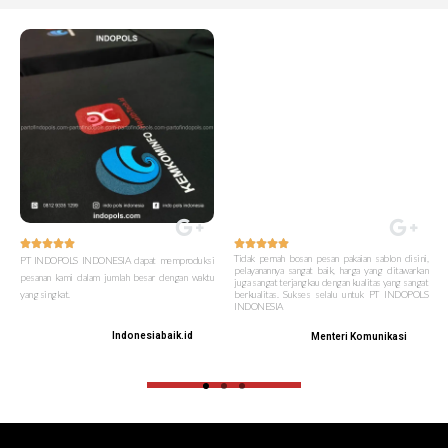










Tidak pernah bosan pesan pakaian sablon disini,
PT INDOPOLS INDONESIA dapat memproduksi
pelayanannya sangat baik, harga yang ditawarkan
pesanan kami dalam jumlah besar dengan waktu
juga sangat terjangkau dengan kualitas yang sangat
yang singkat.
berkualitas. Sukses selalu untuk PT INDOPOLS
INDONESIA
Indonesiabaik.id
Menteri Komunikasi