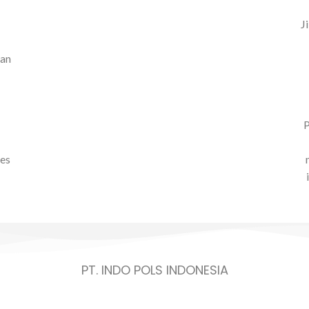
J
kan
P
ses
PT. INDO POLS INDONESIA