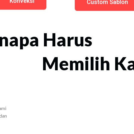
Konveksi
Custom Sablon
napa Harus
Memilih K
ami
 dan