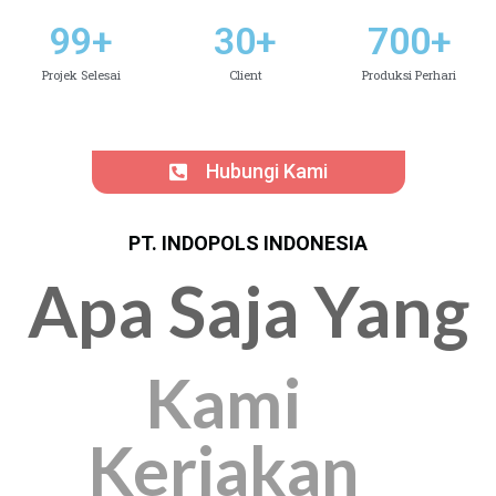
99
+
30
+
700
+
Projek Selesai
Client
Produksi Perhari
Hubungi Kami
PT. INDOPOLS INDONESIA
Apa Saja Yang
Kami
Kerjakan