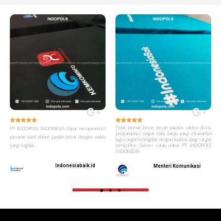










Tidak pernah bosan pesan pakaian sablon disini,
PT INDOPOLS INDONESIA dapat memproduksi
pelayanannya sangat baik, harga yang ditawarkan
pesanan kami dalam jumlah besar dengan waktu
juga sangat terjangkau dengan kualitas yang sangat
yang singkat.
berkualitas. Sukses selalu untuk PT INDOPOLS
INDONESIA
Indonesiabaik.id
Menteri Komunikasi