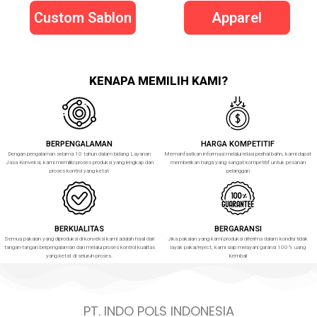
Custom Sablon
Apparel
KENAPA MEMILIH KAMI?
BERPENGALAMAN
HARGA KOMPETITIF
Dengan pengalaman selama 10 tahun dalam bidang Layanan
Memanfaatkan informasi melalui relasi perihal bahn, kami dapat
Jasa Konveksi, kami memiliki proses produksi yang lengkap dan
memberikan harga yang sangat kompetitif untuk pesanan
proses kontrol yang ketat
pelanggan
BERKUALITAS
BERGARANSI
Semua pakaian yang diproduksi di konveksi kami adalah hasil dari
Jika pakaian yang kami produksi diterima dalam kondisi tidak
tangan-tangan berpengalaman dan melalui proses kontrol kualitas
layak pakai/reject, kami siap melayani garansi 100% uang
yang ketat di seluruh proses.
kembali
PT. INDO POLS INDONESIA