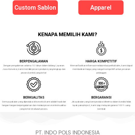
Custom Sablon
Apparel
KENAPA MEMILIH KAMI?
BERPENGALAMAN
HARGA KOMPETITIF
Dengan pengalaman selama 10 tahun dalam bidang Layanan
Memanfaatkan informasi melalui relasi perihal bahn, kami dapat
Jasa Konveksi, kami memiliki proses produksi yang lengkap dan
memberikan harga yang sangat kompetitif untuk pesanan
proses kontrol yang ketat
pelanggan
BERKUALITAS
BERGARANSI
Semua pakaian yang diproduksi di konveksi kami adalah hasil dari
Jika pakaian yang kami produksi diterima dalam kondisi tidak
tangan-tangan berpengalaman dan melalui proses kontrol kualitas
layak pakai/reject, kami siap melayani garansi 100% uang
yang ketat di seluruh proses.
kembali
PT. INDO POLS INDONESIA