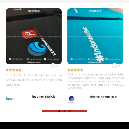










Tidak pernah bosan pesan pakaian sablon disini,
PT INDOPOLS INDONESIA dapat memproduksi
pelayanannya sangat baik, harga yang ditawarkan
pesanan kami dalam jumlah besar dengan waktu
juga sangat terjangkau dengan kualitas yang sangat
yang singkat.
berkualitas. Sukses selalu untuk PT INDOPOLS
INDONESIA
Indonesiabaik.id
Menteri Komunikasi