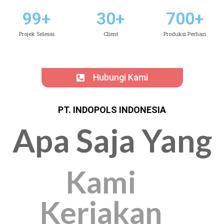
99
+
30
+
700
+
Projek Selesai
Client
Produksi Perhari
Hubungi Kami
PT. INDOPOLS INDONESIA
Apa Saja Yang
Kami
Kerjakan