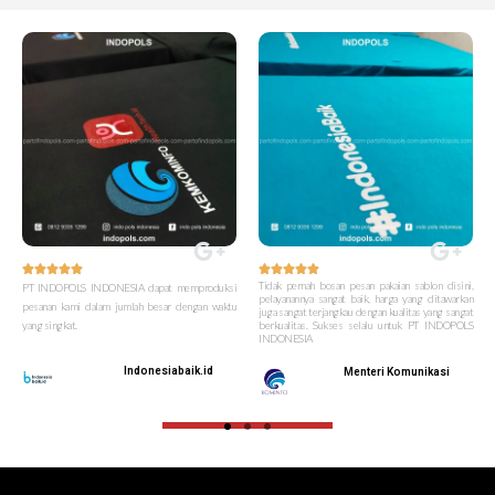










Tidak pernah bosan pesan pakaian sablon disini,
PT INDOPOLS INDONESIA dapat memproduksi
pelayanannya sangat baik, harga yang ditawarkan
pesanan kami dalam jumlah besar dengan waktu
juga sangat terjangkau dengan kualitas yang sangat
yang singkat.
berkualitas. Sukses selalu untuk PT INDOPOLS
INDONESIA
Indonesiabaik.id
Menteri Komunikasi