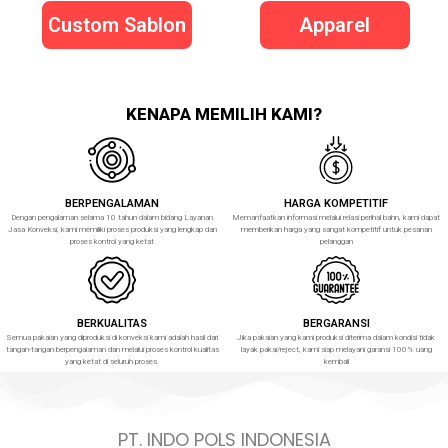
Custom Sablon
Apparel
KENAPA MEMILIH KAMI?
BERPENGALAMAN
HARGA KOMPETITIF
Dengan pengalaman selama 10 tahun dalam bidang Layanan
Memanfaatkan informasi melalui relasi perihal bahn, kami dapat
Jasa Konveksi, kami memiliki proses produksi yang lengkap dan
memberikan harga yang sangat kompetitif untuk pesanan
proses kontrol yang ketat
pelanggan
BERKUALITAS
BERGARANSI
Semua pakaian yang diproduksi di konveksi kami adalah hasil dari
Jika pakaian yang kami produksi diterima dalam kondisi tidak
tangan-tangan berpengalaman dan melalui proses kontrol kualitas
layak pakai/reject, kami siap melayani garansi 100% uang
yang ketat di seluruh proses.
kembali
PT. INDO POLS INDONESIA