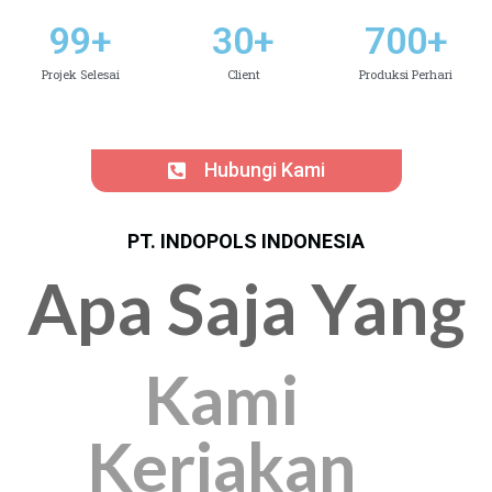
99
+
30
+
700
+
Projek Selesai
Client
Produksi Perhari
Hubungi Kami
PT. INDOPOLS INDONESIA
Apa Saja Yang
Kami
Kerjakan