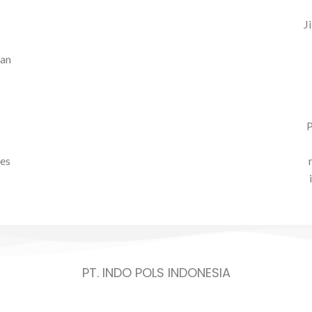
J
kan
P
ses
PT. INDO POLS INDONESIA