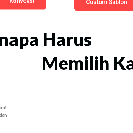
Konveksi
Custom Sablon
napa Harus
Memilih K
ami
 dan