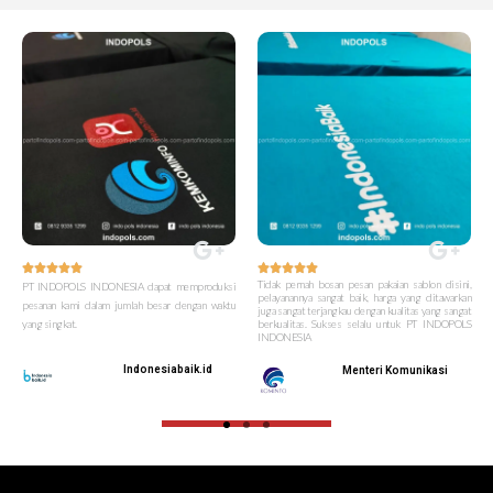










Tidak pernah bosan pesan pakaian sablon disini,
PT INDOPOLS INDONESIA dapat memproduksi
pelayanannya sangat baik, harga yang ditawarkan
pesanan kami dalam jumlah besar dengan waktu
juga sangat terjangkau dengan kualitas yang sangat
yang singkat.
berkualitas. Sukses selalu untuk PT INDOPOLS
INDONESIA
Indonesiabaik.id
Menteri Komunikasi