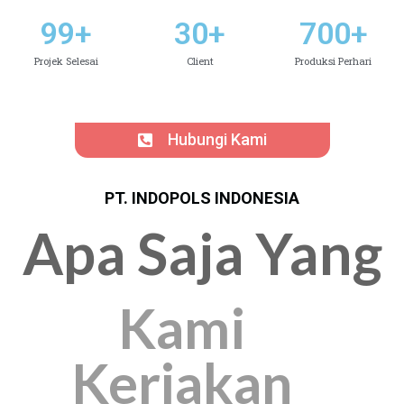
99
+
30
+
700
+
Projek Selesai
Client
Produksi Perhari
Hubungi Kami
PT. INDOPOLS INDONESIA
Apa Saja Yang
Kami
Kerjakan