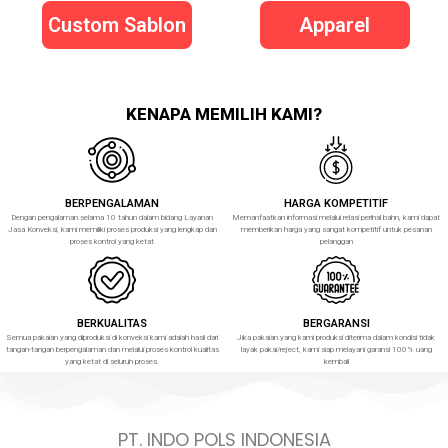
Custom Sablon
Apparel
KENAPA MEMILIH KAMI?
BERPENGALAMAN
HARGA KOMPETITIF
Dengan pengalaman selama 10 tahun dalam bidang Layanan
Memanfaatkan informasi melalui relasi perihal bahn, kami dapat
Jasa Konveksi, kami memiliki proses produksi yang lengkap dan
memberikan harga yang sangat kompetitif untuk pesanan
proses kontrol yang ketat
pelanggan
BERKUALITAS
BERGARANSI
Semua pakaian yang diproduksi di konveksi kami adalah hasil dari
Jika pakaian yang kami produksi diterima dalam kondisi tidak
tangan-tangan berpengalaman dan melalui proses kontrol kualitas
layak pakai/reject, kami siap melayani garansi 100% uang
yang ketat di seluruh proses.
kembali
PT. INDO POLS INDONESIA