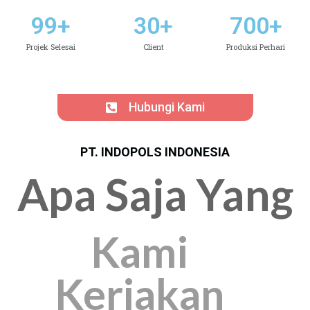
99
+
30
+
700
+
Projek Selesai
Client
Produksi Perhari
Hubungi Kami
PT. INDOPOLS INDONESIA
Apa Saja Yang
Kami
Kerjakan