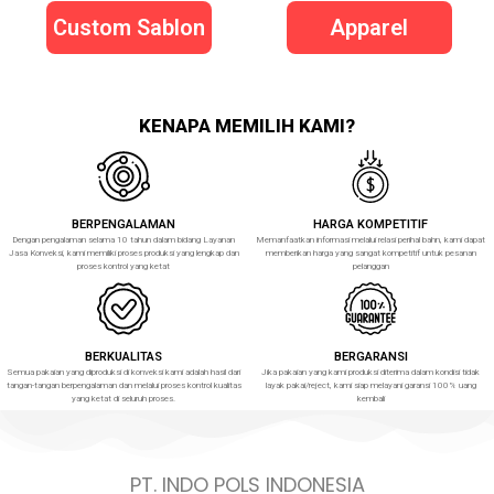
Custom Sablon
Apparel
KENAPA MEMILIH KAMI?
BERPENGALAMAN
HARGA KOMPETITIF
Dengan pengalaman selama 10 tahun dalam bidang Layanan
Memanfaatkan informasi melalui relasi perihal bahn, kami dapat
Jasa Konveksi, kami memiliki proses produksi yang lengkap dan
memberikan harga yang sangat kompetitif untuk pesanan
proses kontrol yang ketat
pelanggan
BERKUALITAS
BERGARANSI
Semua pakaian yang diproduksi di konveksi kami adalah hasil dari
Jika pakaian yang kami produksi diterima dalam kondisi tidak
tangan-tangan berpengalaman dan melalui proses kontrol kualitas
layak pakai/reject, kami siap melayani garansi 100% uang
yang ketat di seluruh proses.
kembali
PT. INDO POLS INDONESIA