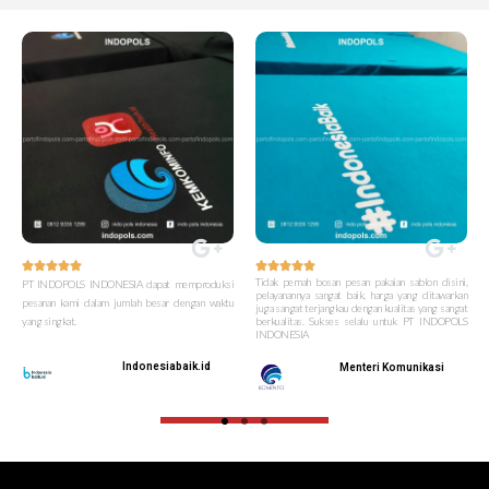










Tidak pernah bosan pesan pakaian sablon disini,
PT INDOPOLS INDONESIA dapat memproduksi
pelayanannya sangat baik, harga yang ditawarkan
pesanan kami dalam jumlah besar dengan waktu
juga sangat terjangkau dengan kualitas yang sangat
yang singkat.
berkualitas. Sukses selalu untuk PT INDOPOLS
INDONESIA
Indonesiabaik.id
Menteri Komunikasi