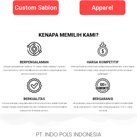
Custom Sablon
Apparel
KENAPA MEMILIH KAMI?
BERPENGALAMAN
HARGA KOMPETITIF
Dengan pengalaman selama 10 tahun dalam bidang Layanan
Memanfaatkan informasi melalui relasi perihal bahn, kami dapat
Jasa Konveksi, kami memiliki proses produksi yang lengkap dan
memberikan harga yang sangat kompetitif untuk pesanan
proses kontrol yang ketat
pelanggan
BERKUALITAS
BERGARANSI
Semua pakaian yang diproduksi di konveksi kami adalah hasil dari
Jika pakaian yang kami produksi diterima dalam kondisi tidak
tangan-tangan berpengalaman dan melalui proses kontrol kualitas
layak pakai/reject, kami siap melayani garansi 100% uang
yang ketat di seluruh proses.
kembali
PT. INDO POLS INDONESIA