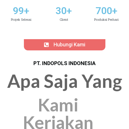
99
+
30
+
700
+
Projek Selesai
Client
Produksi Perhari
Hubungi Kami
PT. INDOPOLS INDONESIA
Apa Saja Yang
Kami
Kerjakan