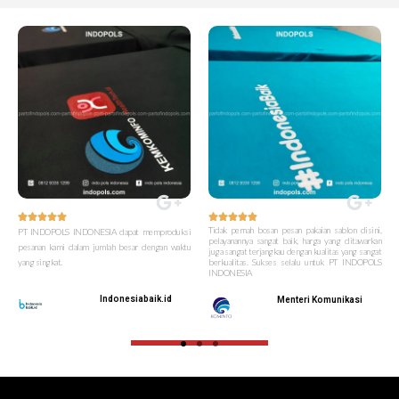










Tidak pernah bosan pesan pakaian sablon disini,
PT INDOPOLS INDONESIA dapat memproduksi
pelayanannya sangat baik, harga yang ditawarkan
pesanan kami dalam jumlah besar dengan waktu
juga sangat terjangkau dengan kualitas yang sangat
yang singkat.
berkualitas. Sukses selalu untuk PT INDOPOLS
INDONESIA
Indonesiabaik.id
Menteri Komunikasi