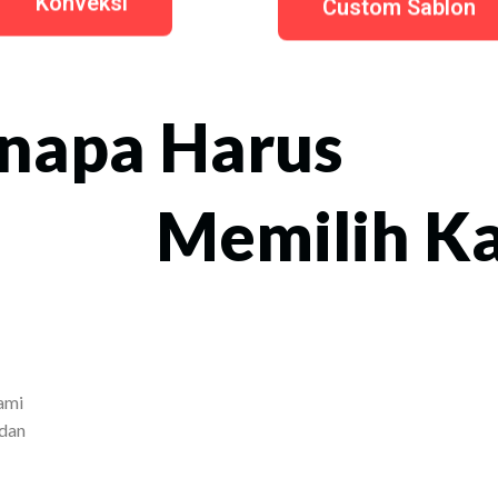
Konveksi
Custom Sablon
napa Harus
Memilih K
ami
 dan