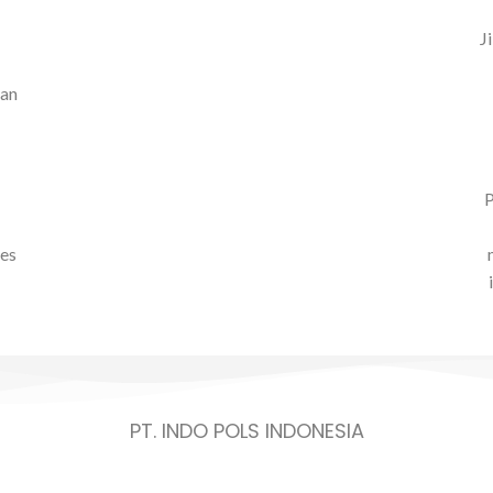
J
kan
P
ses
PT. INDO POLS INDONESIA