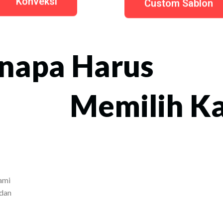
Konveksi
Custom Sablon
napa Harus
Memilih K
ami
 dan