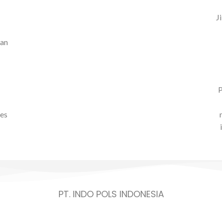
J
kan
P
ses
PT. INDO POLS INDONESIA