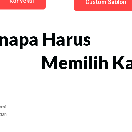
Konveksi
Custom Sablon
napa Harus
Memilih K
ami
 dan