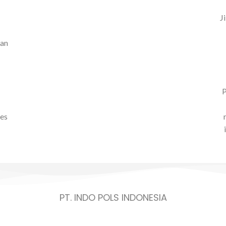
J
kan
P
ses
PT. INDO POLS INDONESIA