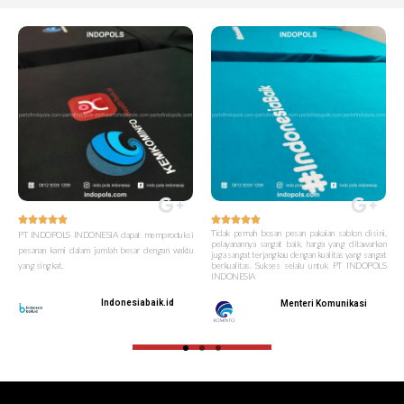










Tidak pernah bosan pesan pakaian sablon disini,
PT INDOPOLS INDONESIA dapat memproduksi
pelayanannya sangat baik, harga yang ditawarkan
pesanan kami dalam jumlah besar dengan waktu
juga sangat terjangkau dengan kualitas yang sangat
yang singkat.
berkualitas. Sukses selalu untuk PT INDOPOLS
INDONESIA
Indonesiabaik.id
Menteri Komunikasi