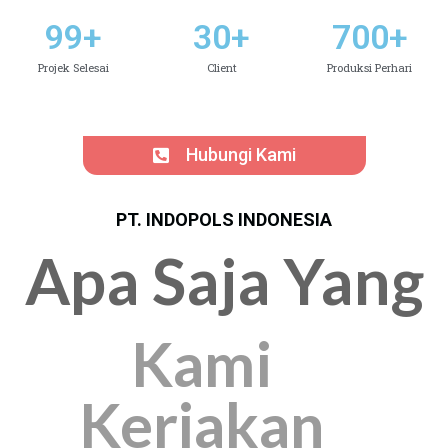
99
+
30
+
700
+
Projek Selesai
Client
Produksi Perhari
Hubungi Kami
PT. INDOPOLS INDONESIA
Apa Saja Yang
Kami
Kerjakan