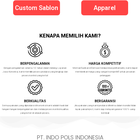
Custom Sablon
Apparel
KENAPA MEMILIH KAMI?
BERPENGALAMAN
HARGA KOMPETITIF
Dengan pengalaman selama 10 tahun dalam bidang Layanan
Memanfaatkan informasi melalui relasi perihal bahn, kami dapat
Jasa Konveksi, kami memiliki proses produksi yang lengkap dan
memberikan harga yang sangat kompetitif untuk pesanan
proses kontrol yang ketat
pelanggan
BERKUALITAS
BERGARANSI
Semua pakaian yang diproduksi di konveksi kami adalah hasil dari
Jika pakaian yang kami produksi diterima dalam kondisi tidak
tangan-tangan berpengalaman dan melalui proses kontrol kualitas
layak pakai/reject, kami siap melayani garansi 100% uang
yang ketat di seluruh proses.
kembali
PT. INDO POLS INDONESIA