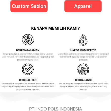
Custom Sablon
Apparel
KENAPA MEMILIH KAMI?
BERPENGALAMAN
HARGA KOMPETITIF
Dengan pengalaman selama 10 tahun dalam bidang Layanan
Memanfaatkan informasi melalui relasi perihal bahn, kami dapat
Jasa Konveksi, kami memiliki proses produksi yang lengkap dan
memberikan harga yang sangat kompetitif untuk pesanan
proses kontrol yang ketat
pelanggan
BERKUALITAS
BERGARANSI
Semua pakaian yang diproduksi di konveksi kami adalah hasil dari
Jika pakaian yang kami produksi diterima dalam kondisi tidak
tangan-tangan berpengalaman dan melalui proses kontrol kualitas
layak pakai/reject, kami siap melayani garansi 100% uang
yang ketat di seluruh proses.
kembali
PT. INDO POLS INDONESIA