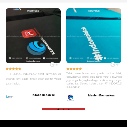










Tidak pernah bosan pesan pakaian sablon disini,
PT INDOPOLS INDONESIA dapat memproduksi
pelayanannya sangat baik, harga yang ditawarkan
pesanan kami dalam jumlah besar dengan waktu
juga sangat terjangkau dengan kualitas yang sangat
yang singkat.
berkualitas. Sukses selalu untuk PT INDOPOLS
INDONESIA
Indonesiabaik.id
Menteri Komunikasi