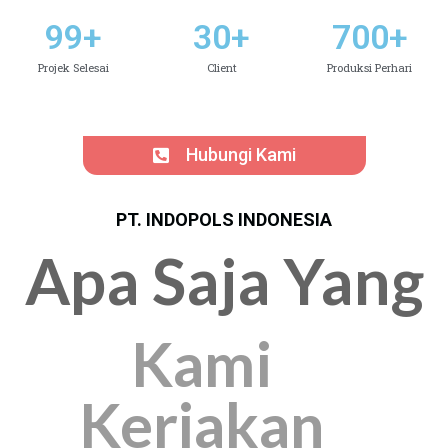
99
+
30
+
700
+
Projek Selesai
Client
Produksi Perhari
Hubungi Kami
PT. INDOPOLS INDONESIA
Apa Saja Yang
Kami
Kerjakan