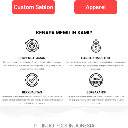
Custom Sablon
Apparel
KENAPA MEMILIH KAMI?
BERPENGALAMAN
HARGA KOMPETITIF
Dengan pengalaman selama 10 tahun dalam bidang Layanan
Memanfaatkan informasi melalui relasi perihal bahn, kami dapat
Jasa Konveksi, kami memiliki proses produksi yang lengkap dan
memberikan harga yang sangat kompetitif untuk pesanan
proses kontrol yang ketat
pelanggan
BERKUALITAS
BERGARANSI
Semua pakaian yang diproduksi di konveksi kami adalah hasil dari
Jika pakaian yang kami produksi diterima dalam kondisi tidak
tangan-tangan berpengalaman dan melalui proses kontrol kualitas
layak pakai/reject, kami siap melayani garansi 100% uang
yang ketat di seluruh proses.
kembali
PT. INDO POLS INDONESIA