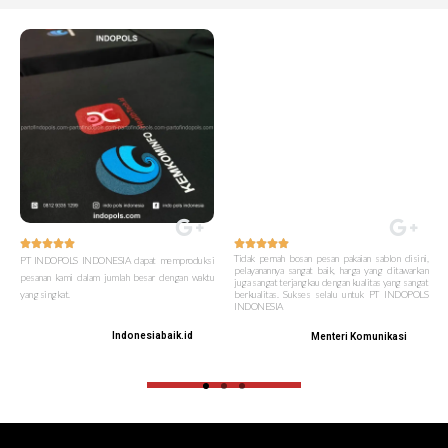










Tidak pernah bosan pesan pakaian sablon disini,
PT INDOPOLS INDONESIA dapat memproduksi
pelayanannya sangat baik, harga yang ditawarkan
pesanan kami dalam jumlah besar dengan waktu
juga sangat terjangkau dengan kualitas yang sangat
yang singkat.
berkualitas. Sukses selalu untuk PT INDOPOLS
INDONESIA
Indonesiabaik.id
Menteri Komunikasi