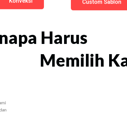
Konveksi
Custom Sablon
napa Harus
Memilih K
ami
 dan