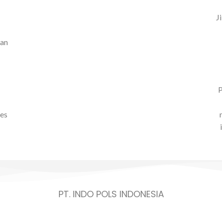
J
kan
P
ses
PT. INDO POLS INDONESIA