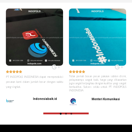










Tidak pernah bosan pesan pakaian sablon disini,
PT INDOPOLS INDONESIA dapat memproduksi
pelayanannya sangat baik, harga yang ditawarkan
pesanan kami dalam jumlah besar dengan waktu
juga sangat terjangkau dengan kualitas yang sangat
yang singkat.
berkualitas. Sukses selalu untuk PT INDOPOLS
INDONESIA
Indonesiabaik.id
Menteri Komunikasi