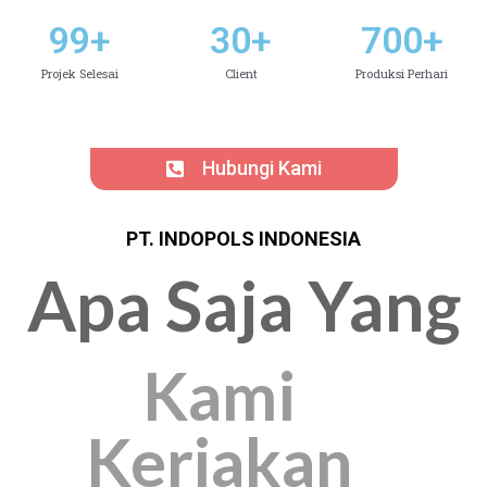
99
+
30
+
700
+
Projek Selesai
Client
Produksi Perhari
Hubungi Kami
PT. INDOPOLS INDONESIA
Apa Saja Yang
Kami
Kerjakan