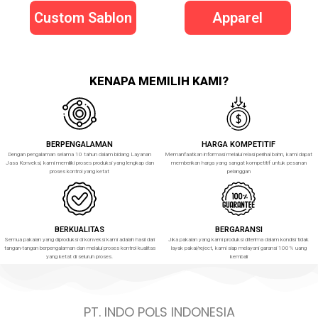
Custom Sablon
Apparel
KENAPA MEMILIH KAMI?
BERPENGALAMAN
HARGA KOMPETITIF
Dengan pengalaman selama 10 tahun dalam bidang Layanan
Memanfaatkan informasi melalui relasi perihal bahn, kami dapat
Jasa Konveksi, kami memiliki proses produksi yang lengkap dan
memberikan harga yang sangat kompetitif untuk pesanan
proses kontrol yang ketat
pelanggan
BERKUALITAS
BERGARANSI
Semua pakaian yang diproduksi di konveksi kami adalah hasil dari
Jika pakaian yang kami produksi diterima dalam kondisi tidak
tangan-tangan berpengalaman dan melalui proses kontrol kualitas
layak pakai/reject, kami siap melayani garansi 100% uang
yang ketat di seluruh proses.
kembali
PT. INDO POLS INDONESIA