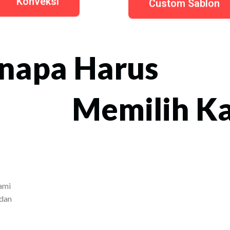
Konveksi
Custom Sablon
napa Harus
Memilih K
ami
 dan