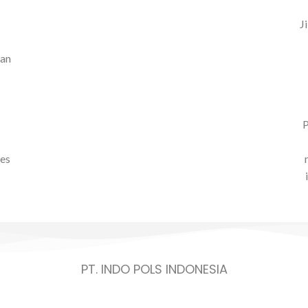
J
kan
P
ses
PT. INDO POLS INDONESIA