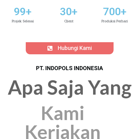
99
+
30
+
700
+
Projek Selesai
Client
Produksi Perhari
Hubungi Kami
PT. INDOPOLS INDONESIA
Apa Saja Yang
Kami
Kerjakan