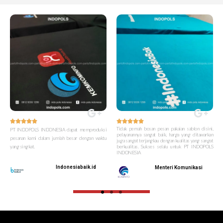










Tidak pernah bosan pesan pakaian sablon disini,
PT INDOPOLS INDONESIA dapat memproduksi
pelayanannya sangat baik, harga yang ditawarkan
pesanan kami dalam jumlah besar dengan waktu
juga sangat terjangkau dengan kualitas yang sangat
yang singkat.
berkualitas. Sukses selalu untuk PT INDOPOLS
INDONESIA
Indonesiabaik.id
Menteri Komunikasi