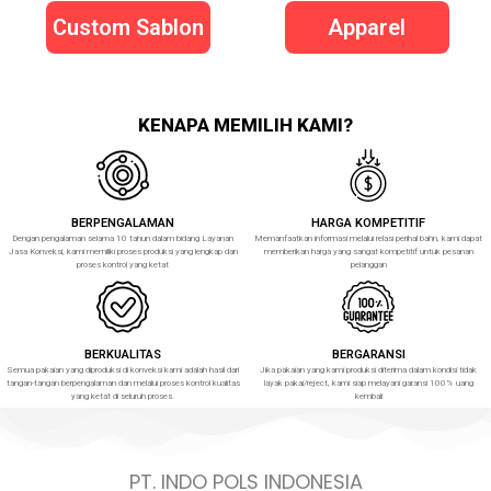
Custom Sablon
Apparel
KENAPA MEMILIH KAMI?
BERPENGALAMAN
HARGA KOMPETITIF
Dengan pengalaman selama 10 tahun dalam bidang Layanan
Memanfaatkan informasi melalui relasi perihal bahn, kami dapat
Jasa Konveksi, kami memiliki proses produksi yang lengkap dan
memberikan harga yang sangat kompetitif untuk pesanan
proses kontrol yang ketat
pelanggan
BERKUALITAS
BERGARANSI
Semua pakaian yang diproduksi di konveksi kami adalah hasil dari
Jika pakaian yang kami produksi diterima dalam kondisi tidak
tangan-tangan berpengalaman dan melalui proses kontrol kualitas
layak pakai/reject, kami siap melayani garansi 100% uang
yang ketat di seluruh proses.
kembali
PT. INDO POLS INDONESIA