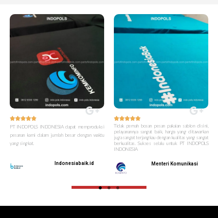










Tidak pernah bosan pesan pakaian sablon disini,
PT INDOPOLS INDONESIA dapat memproduksi
pelayanannya sangat baik, harga yang ditawarkan
pesanan kami dalam jumlah besar dengan waktu
juga sangat terjangkau dengan kualitas yang sangat
yang singkat.
berkualitas. Sukses selalu untuk PT INDOPOLS
INDONESIA
Indonesiabaik.id
Menteri Komunikasi