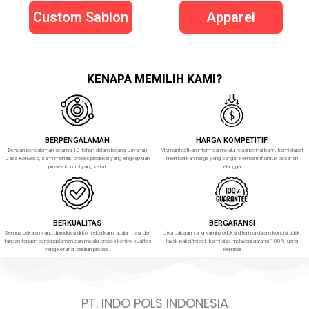
Custom Sablon
Apparel
KENAPA MEMILIH KAMI?
BERPENGALAMAN
HARGA KOMPETITIF
Dengan pengalaman selama 10 tahun dalam bidang Layanan
Memanfaatkan informasi melalui relasi perihal bahn, kami dapat
Jasa Konveksi, kami memiliki proses produksi yang lengkap dan
memberikan harga yang sangat kompetitif untuk pesanan
proses kontrol yang ketat
pelanggan
BERKUALITAS
BERGARANSI
Semua pakaian yang diproduksi di konveksi kami adalah hasil dari
Jika pakaian yang kami produksi diterima dalam kondisi tidak
tangan-tangan berpengalaman dan melalui proses kontrol kualitas
layak pakai/reject, kami siap melayani garansi 100% uang
yang ketat di seluruh proses.
kembali
PT. INDO POLS INDONESIA