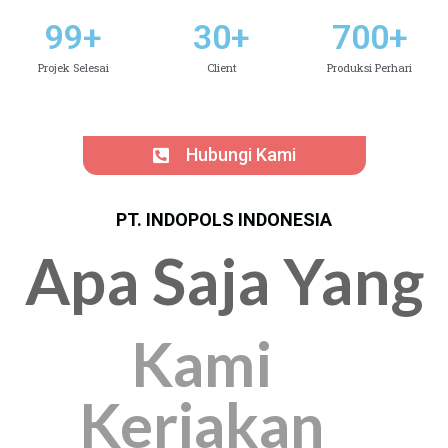
99
+
30
+
700
+
Projek Selesai
Client
Produksi Perhari
Hubungi Kami
PT. INDOPOLS INDONESIA
Apa Saja Yang
Kami
Kerjakan