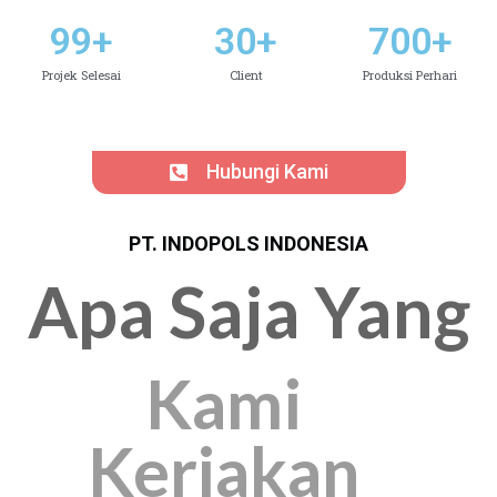
99
+
30
+
700
+
Projek Selesai
Client
Produksi Perhari
Hubungi Kami
PT. INDOPOLS INDONESIA
Apa Saja Yang
Kami
Kerjakan