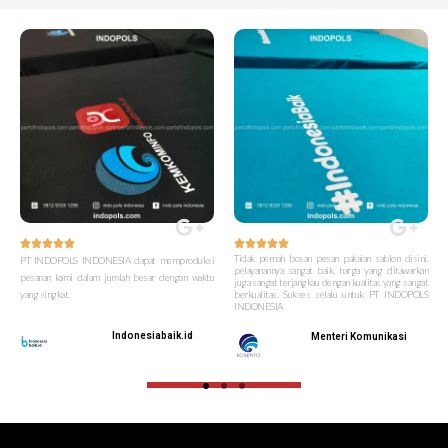










Tidak pernah bosan pesan pakaian sablon disini,
PT INDOPOLS INDONESIA dapat memproduksi
pelayanannya sangat baik, harga yang ditawarkan
pesanan kami dalam jumlah besar dengan waktu
juga sangat terjangkau dengan kualitas yang sangat
yang singkat.
berkualitas. Sukses selalu untuk PT INDOPOLS
INDONESIA
Indonesiabaik.id
Menteri Komunikasi