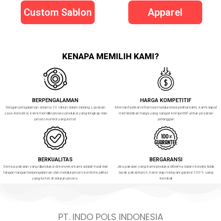
Custom Sablon
Apparel
KENAPA MEMILIH KAMI?
BERPENGALAMAN
HARGA KOMPETITIF
Dengan pengalaman selama 10 tahun dalam bidang Layanan
Memanfaatkan informasi melalui relasi perihal bahn, kami dapat
Jasa Konveksi, kami memiliki proses produksi yang lengkap dan
memberikan harga yang sangat kompetitif untuk pesanan
proses kontrol yang ketat
pelanggan
BERKUALITAS
BERGARANSI
Semua pakaian yang diproduksi di konveksi kami adalah hasil dari
Jika pakaian yang kami produksi diterima dalam kondisi tidak
tangan-tangan berpengalaman dan melalui proses kontrol kualitas
layak pakai/reject, kami siap melayani garansi 100% uang
yang ketat di seluruh proses.
kembali
PT. INDO POLS INDONESIA