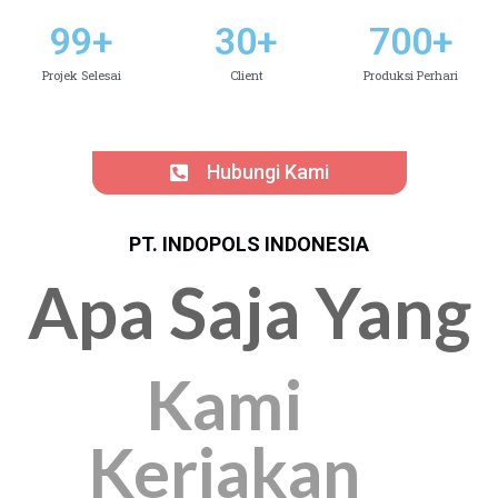
99
+
30
+
700
+
Projek Selesai
Client
Produksi Perhari
Hubungi Kami
PT. INDOPOLS INDONESIA
Apa Saja Yang
Kami
Kerjakan