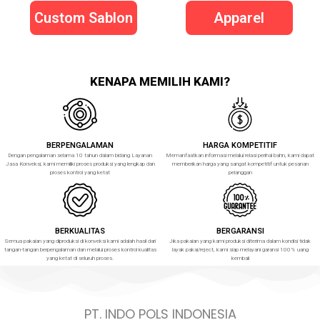
Custom Sablon
Apparel
KENAPA MEMILIH KAMI?
BERPENGALAMAN
HARGA KOMPETITIF
Dengan pengalaman selama 10 tahun dalam bidang Layanan
Memanfaatkan informasi melalui relasi perihal bahn, kami dapat
Jasa Konveksi, kami memiliki proses produksi yang lengkap dan
memberikan harga yang sangat kompetitif untuk pesanan
proses kontrol yang ketat
pelanggan
BERKUALITAS
BERGARANSI
Semua pakaian yang diproduksi di konveksi kami adalah hasil dari
Jika pakaian yang kami produksi diterima dalam kondisi tidak
tangan-tangan berpengalaman dan melalui proses kontrol kualitas
layak pakai/reject, kami siap melayani garansi 100% uang
yang ketat di seluruh proses.
kembali
PT. INDO POLS INDONESIA