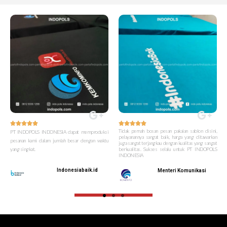










Tidak pernah bosan pesan pakaian sablon disini,
PT INDOPOLS INDONESIA dapat memproduksi
pelayanannya sangat baik, harga yang ditawarkan
pesanan kami dalam jumlah besar dengan waktu
juga sangat terjangkau dengan kualitas yang sangat
yang singkat.
berkualitas. Sukses selalu untuk PT INDOPOLS
INDONESIA
Indonesiabaik.id
Menteri Komunikasi