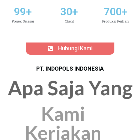
99
+
30
+
700
+
Projek Selesai
Client
Produksi Perhari
Hubungi Kami
PT. INDOPOLS INDONESIA
Apa Saja Yang
Kami
Kerjakan