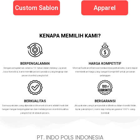
Custom Sablon
Apparel
KENAPA MEMILIH KAMI?
BERPENGALAMAN
HARGA KOMPETITIF
Dengan pengalaman selama 10 tahun dalam bidang Layanan
Memanfaatkan informasi melalui relasi perihal bahn, kami dapat
Jasa Konveksi, kami memiliki proses produksi yang lengkap dan
memberikan harga yang sangat kompetitif untuk pesanan
proses kontrol yang ketat
pelanggan
BERKUALITAS
BERGARANSI
Semua pakaian yang diproduksi di konveksi kami adalah hasil dari
Jika pakaian yang kami produksi diterima dalam kondisi tidak
tangan-tangan berpengalaman dan melalui proses kontrol kualitas
layak pakai/reject, kami siap melayani garansi 100% uang
yang ketat di seluruh proses.
kembali
PT. INDO POLS INDONESIA