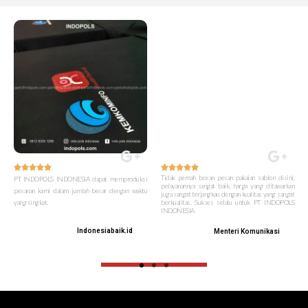










Tidak pernah bosan pesan pakaian sablon disini,
PT INDOPOLS INDONESIA dapat memproduksi
pelayanannya sangat baik, harga yang ditawarkan
pesanan kami dalam jumlah besar dengan waktu
juga sangat terjangkau dengan kualitas yang sangat
yang singkat.
berkualitas. Sukses selalu untuk PT INDOPOLS
INDONESIA
Indonesiabaik.id
Menteri Komunikasi