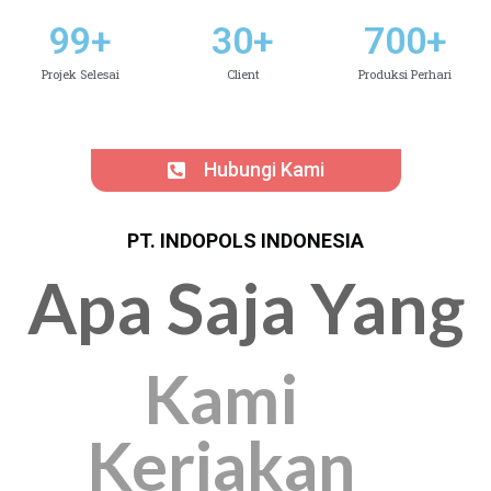
99
+
30
+
700
+
Projek Selesai
Client
Produksi Perhari
Hubungi Kami
PT. INDOPOLS INDONESIA
Apa Saja Yang
Kami
Kerjakan