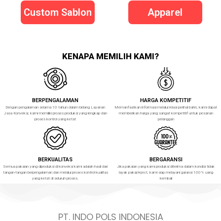
Custom Sablon
Apparel
KENAPA MEMILIH KAMI?
BERPENGALAMAN
HARGA KOMPETITIF
Dengan pengalaman selama 10 tahun dalam bidang Layanan
Memanfaatkan informasi melalui relasi perihal bahn, kami dapat
Jasa Konveksi, kami memiliki proses produksi yang lengkap dan
memberikan harga yang sangat kompetitif untuk pesanan
proses kontrol yang ketat
pelanggan
BERKUALITAS
BERGARANSI
Semua pakaian yang diproduksi di konveksi kami adalah hasil dari
Jika pakaian yang kami produksi diterima dalam kondisi tidak
tangan-tangan berpengalaman dan melalui proses kontrol kualitas
layak pakai/reject, kami siap melayani garansi 100% uang
yang ketat di seluruh proses.
kembali
PT. INDO POLS INDONESIA