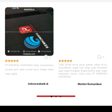










Tidak pernah bosan pesan pakaian sablon disini,
PT INDOPOLS INDONESIA dapat memproduksi
pelayanannya sangat baik, harga yang ditawarkan
pesanan kami dalam jumlah besar dengan waktu
juga sangat terjangkau dengan kualitas yang sangat
yang singkat.
berkualitas. Sukses selalu untuk PT INDOPOLS
INDONESIA
Indonesiabaik.id
Menteri Komunikasi