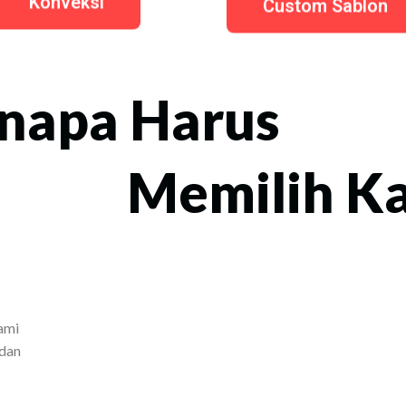
Konveksi
Custom Sablon
napa Harus
Memilih K
ami
 dan