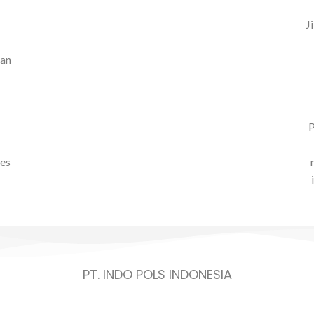
J
kan
P
ses
PT. INDO POLS INDONESIA