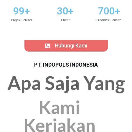
99
+
30
+
700
+
Projek Selesai
Client
Produksi Perhari
Hubungi Kami
PT. INDOPOLS INDONESIA
Apa Saja Yang
Kami
Kerjakan