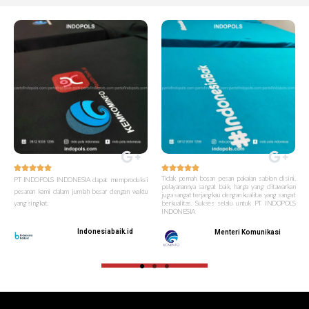










Tidak pernah bosan pesan pakaian sablon disini,
PT INDOPOLS INDONESIA dapat memproduksi
pelayanannya sangat baik, harga yang ditawarkan
pesanan kami dalam jumlah besar dengan waktu
juga sangat terjangkau dengan kualitas yang sangat
yang singkat.
berkualitas. Sukses selalu untuk PT INDOPOLS
INDONESIA
Indonesiabaik.id
Menteri Komunikasi