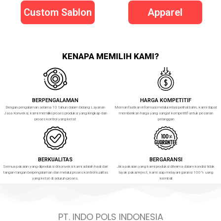
Custom Sablon
Apparel
KENAPA MEMILIH KAMI?
BERPENGALAMAN
HARGA KOMPETITIF
Dengan pengalaman selama 10 tahun dalam bidang Layanan
Memanfaatkan informasi melalui relasi perihal bahn, kami dapat
Jasa Konveksi, kami memiliki proses produksi yang lengkap dan
memberikan harga yang sangat kompetitif untuk pesanan
proses kontrol yang ketat
pelanggan
BERKUALITAS
BERGARANSI
Semua pakaian yang diproduksi di konveksi kami adalah hasil dari
Jika pakaian yang kami produksi diterima dalam kondisi tidak
tangan-tangan berpengalaman dan melalui proses kontrol kualitas
layak pakai/reject, kami siap melayani garansi 100% uang
yang ketat di seluruh proses.
kembali
PT. INDO POLS INDONESIA