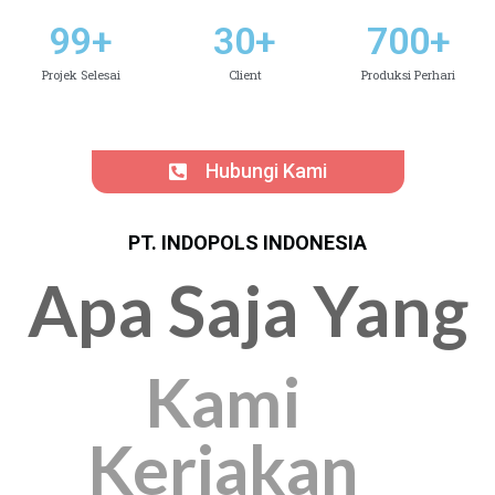
99
+
30
+
700
+
Projek Selesai
Client
Produksi Perhari
Hubungi Kami
PT. INDOPOLS INDONESIA
Apa Saja Yang
Kami
Kerjakan