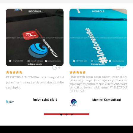










Tidak pernah bosan pesan pakaian sablon disini,
PT INDOPOLS INDONESIA dapat memproduksi
pelayanannya sangat baik, harga yang ditawarkan
pesanan kami dalam jumlah besar dengan waktu
juga sangat terjangkau dengan kualitas yang sangat
yang singkat.
berkualitas. Sukses selalu untuk PT INDOPOLS
INDONESIA
Indonesiabaik.id
Menteri Komunikasi