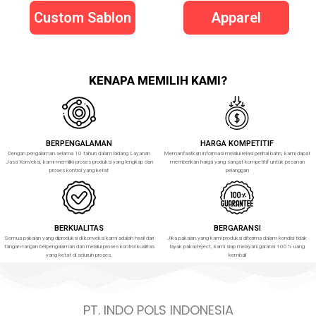
Custom Sablon
Apparel
KENAPA MEMILIH KAMI?
BERPENGALAMAN
HARGA KOMPETITIF
Dengan pengalaman selama 10 tahun dalam bidang Layanan
Memanfaatkan informasi melalui relasi perihal bahn, kami dapat
Jasa Konveksi, kami memiliki proses produksi yang lengkap dan
memberikan harga yang sangat kompetitif untuk pesanan
proses kontrol yang ketat
pelanggan
BERKUALITAS
BERGARANSI
Semua pakaian yang diproduksi di konveksi kami adalah hasil dari
Jika pakaian yang kami produksi diterima dalam kondisi tidak
tangan-tangan berpengalaman dan melalui proses kontrol kualitas
layak pakai/reject, kami siap melayani garansi 100% uang
yang ketat di seluruh proses.
kembali
PT. INDO POLS INDONESIA