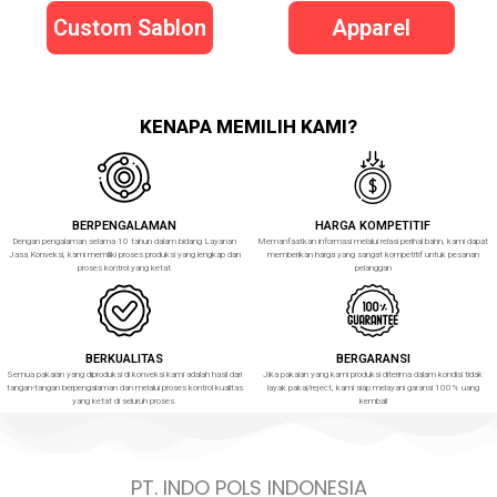
Custom Sablon
Apparel
KENAPA MEMILIH KAMI?
BERPENGALAMAN
HARGA KOMPETITIF
Dengan pengalaman selama 10 tahun dalam bidang Layanan
Memanfaatkan informasi melalui relasi perihal bahn, kami dapat
Jasa Konveksi, kami memiliki proses produksi yang lengkap dan
memberikan harga yang sangat kompetitif untuk pesanan
proses kontrol yang ketat
pelanggan
BERKUALITAS
BERGARANSI
Semua pakaian yang diproduksi di konveksi kami adalah hasil dari
Jika pakaian yang kami produksi diterima dalam kondisi tidak
tangan-tangan berpengalaman dan melalui proses kontrol kualitas
layak pakai/reject, kami siap melayani garansi 100% uang
yang ketat di seluruh proses.
kembali
PT. INDO POLS INDONESIA