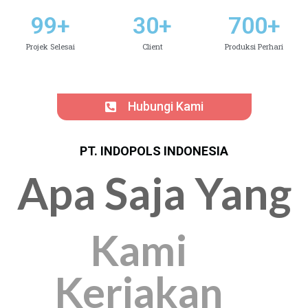
99
+
30
+
700
+
Projek Selesai
Client
Produksi Perhari
Hubungi Kami
PT. INDOPOLS INDONESIA
Apa Saja Yang
Kami
Kerjakan