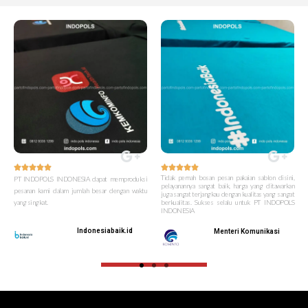










Tidak pernah bosan pesan pakaian sablon disini,
PT INDOPOLS INDONESIA dapat memproduksi
pelayanannya sangat baik, harga yang ditawarkan
pesanan kami dalam jumlah besar dengan waktu
juga sangat terjangkau dengan kualitas yang sangat
yang singkat.
berkualitas. Sukses selalu untuk PT INDOPOLS
INDONESIA
Indonesiabaik.id
Menteri Komunikasi