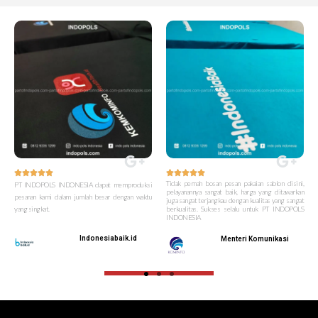










Tidak pernah bosan pesan pakaian sablon disini,
PT INDOPOLS INDONESIA dapat memproduksi
pelayanannya sangat baik, harga yang ditawarkan
pesanan kami dalam jumlah besar dengan waktu
juga sangat terjangkau dengan kualitas yang sangat
yang singkat.
berkualitas. Sukses selalu untuk PT INDOPOLS
INDONESIA
Indonesiabaik.id
Menteri Komunikasi