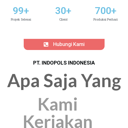
99
+
30
+
700
+
Projek Selesai
Client
Produksi Perhari
Hubungi Kami
PT. INDOPOLS INDONESIA
Apa Saja Yang
Kami
Kerjakan