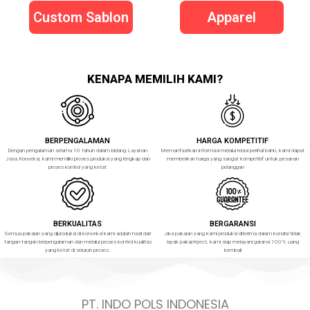
Custom Sablon
Apparel
KENAPA MEMILIH KAMI?
BERPENGALAMAN
HARGA KOMPETITIF
Dengan pengalaman selama 10 tahun dalam bidang Layanan
Memanfaatkan informasi melalui relasi perihal bahn, kami dapat
Jasa Konveksi, kami memiliki proses produksi yang lengkap dan
memberikan harga yang sangat kompetitif untuk pesanan
proses kontrol yang ketat
pelanggan
BERKUALITAS
BERGARANSI
Semua pakaian yang diproduksi di konveksi kami adalah hasil dari
Jika pakaian yang kami produksi diterima dalam kondisi tidak
tangan-tangan berpengalaman dan melalui proses kontrol kualitas
layak pakai/reject, kami siap melayani garansi 100% uang
yang ketat di seluruh proses.
kembali
PT. INDO POLS INDONESIA